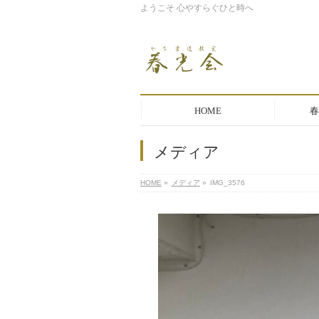
ようこそ 心やすらぐひと時へ
HOME
春
メディア
HOME
»
メディア
»
IMG_3576