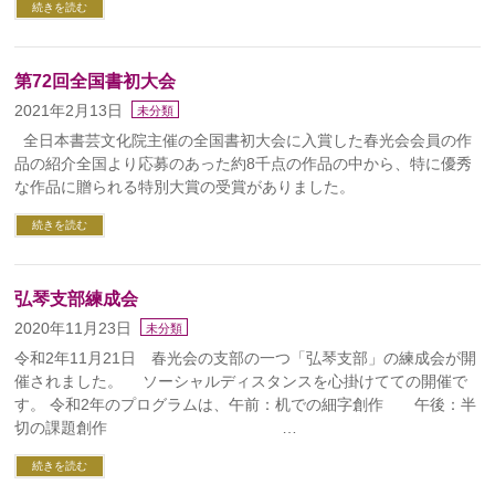
続きを読む
第72回全国書初大会
2021年2月13日
未分類
全日本書芸文化院主催の全国書初大会に入賞した春光会会員の作
品の紹介全国より応募のあった約8千点の作品の中から、特に優秀
な作品に贈られる特別大賞の受賞がありました。
続きを読む
弘琴支部練成会
2020年11月23日
未分類
令和2年11月21日 春光会の支部の一つ「弘琴支部」の練成会が開
催されました。 ソーシャルディスタンスを心掛けてての開催で
す。 令和2年のプログラムは、午前：机での細字創作 午後：半
切の課題創作 …
続きを読む