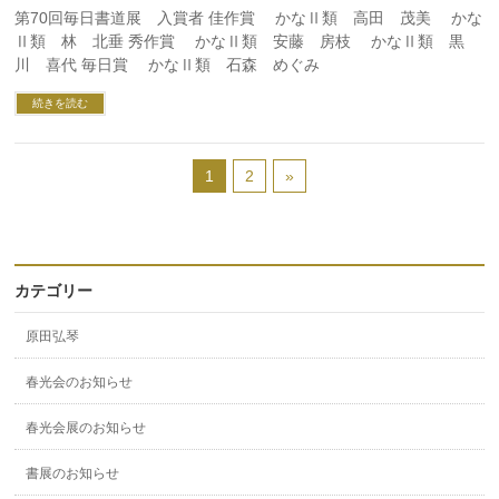
第70回毎日書道展 入賞者 佳作賞 かなⅡ類 高田 茂美 かな
Ⅱ類 林 北垂 秀作賞 かなⅡ類 安藤 房枝 かなⅡ類 黒
川 喜代 毎日賞 かなⅡ類 石森 めぐみ
続きを読む
1
2
»
カテゴリー
原田弘琴
春光会のお知らせ
春光会展のお知らせ
書展のお知らせ