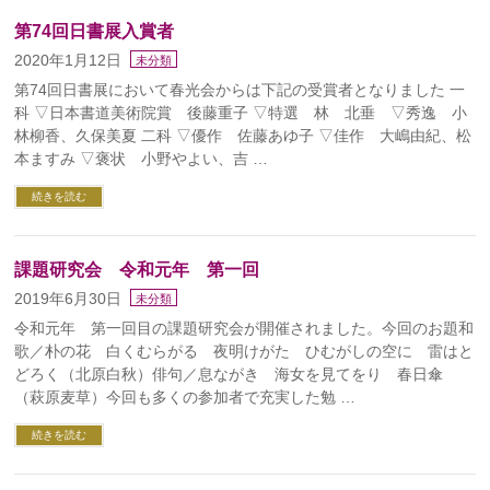
第74回日書展入賞者
2020年1月12日
未分類
第74回日書展において春光会からは下記の受賞者となりました 一
科 ▽日本書道美術院賞 後藤重子 ▽特選 林 北垂 ▽秀逸 小
林柳香、久保美夏 二科 ▽優作 佐藤あゆ子 ▽佳作 大嶋由紀、松
本ますみ ▽褒状 小野やよい、吉 …
続きを読む
課題研究会 令和元年 第一回
2019年6月30日
未分類
令和元年 第一回目の課題研究会が開催されました。今回のお題和
歌／朴の花 白くむらがる 夜明けがた ひむがしの空に 雷はと
どろく（北原白秋）俳句／息ながき 海女を見てをり 春日傘
（萩原麦草）今回も多くの参加者で充実した勉 …
続きを読む