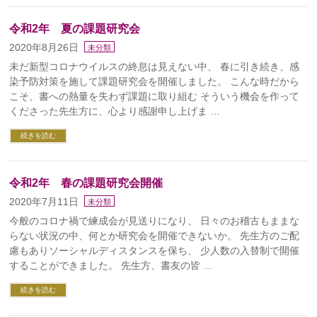
令和2年 夏の課題研究会
2020年8月26日
未分類
未だ新型コロナウイルスの終息は見えない中、 春に引き続き、感
染予防対策を施して課題研究会を開催しました。 こんな時だから
こそ、書への熱量を失わず課題に取り組む そういう機会を作って
くださった先生方に、心より感謝申し上げま …
続きを読む
令和2年 春の課題研究会開催
2020年7月11日
未分類
今般のコロナ禍で練成会が見送りになり、 日々のお稽古もままな
らない状況の中、何とか研究会を開催できないか。 先生方のご配
慮もありソーシャルディスタンスを保ち、 少人数の入替制で開催
することができました。 先生方、書友の皆 …
続きを読む